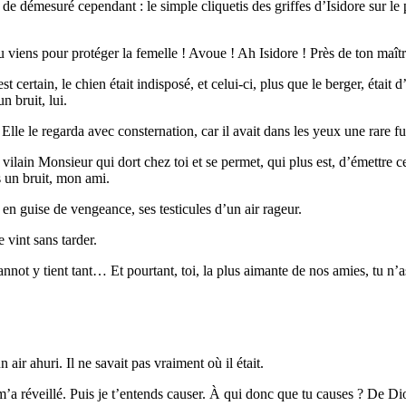
n de démesuré cependant : le simple cliquetis des griffes d’Isidore sur l
tu viens pour protéger la femelle ! Avoue ! Ah Isidore ! Près de ton maîtr
 certain, le chien était indisposé, et celui-ci, plus que le berger, était
n bruit, lui.
lle le regarda avec consternation, car il avait dans les yeux une rare fu
 vilain Monsieur qui dort chez toi et se permet, qui plus est, d’émettre c
s un bruit, mon ami.
en guise de vengeance, ses testicules d’un air rageur.
 vint sans tarder.
not y tient tant… Et pourtant, toi, la plus aimante de nos amies, tu n’a
n air ahuri. Il ne savait pas vraiment où il était.
’a réveillé. Puis je t’entends causer. À qui donc que tu causes ? De Di