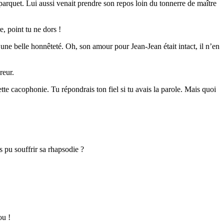
e parquet. Lui aussi venait prendre son repos loin du tonnerre de maître
e, point tu ne dors !
 d’une belle honnêteté. Oh, son amour pour Jean-Jean était intact, il n’en
reur.
ette cacophonie. Tu répondrais ton fiel si tu avais la parole. Mais quoi
s pu souffrir sa rhapsodie ?
ou !