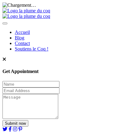
Aller
au
contenu
principal
Accueil
Blog
Main
Contact
navigation
Soutiens le Coq !
Get Appointment
Submit now