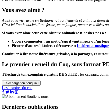
Vous avez aimé ?
Ainsi va la vie rurale en Bretagne, où ronflements et animaux domesti
C’est ici l’authenticité d’une ferme, entre fatigue, amour et veillées au
Si vous avez aimé cette cette histoire animalière n’hésitez pas à :
Cocori-commenter : un mot d’esprit vaut mieux qu’un long d
Picorer d’autres histoires : découvrez «
Incident acoustiqu
Continuez à lire notre littérature grivoise, à la partager, et surto
Le premier recueil du Coq, sous format P
Télécharge ton exemplaire gratuit DE SUITE
: les cadeaux, comme 
Télécharge ton bouquin !
Les histoires du coq
Facebook
Twitter
LinkedIn
Instagram
Soutiens-nous !
Dernières publications