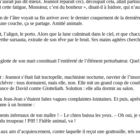
’aurait pas dit mieux. Jeannot réparait ceci, découpait cela, allait par
et cette fatigue, Monsieur, c’est du bonheur », disait-il à Isidore, qui n’a
coin de l’âtre voyait sa fin arriver avec le dernier craquement de la dern
: une couche, ça se partage. Amitié animale.
t, l’aligot, le porto. Alors que la lune culminait dans le ciel, et que c
rthe sursauta, extraite de son rêve par le bruit. Ses mains agitées chercha
la glotte de son mari constituait l’entièreté de l’élément perturbateur. Q
: Jeannot s’était fait tractopelle, machiniste nocturne, ouvrier de l’ins
la chèvre : tous dormaient, mais elle, non. Elle mit un grand coup de cou
vance de David contre Glotteliath. Solution : elle alla dormir au salon.
 Jean-Jean s’étaient faites vagues complaintes lointaines. Et puis, après
omme à un homme :
ments infernaux de ton maître ! – Le chien baissa les yeux. – Oh oui, je 
du troupeau ! Pfff ! Fidèle animal, va !
ux airs d’acquiescement, contre laquelle il reçut une grattouille, tels s