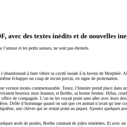
DF, avec des
textes inédits
et de nouvelles ine
l’amour et les petits suisses, ne sont pas éternels.
bandonnait à faire vibrer sa cavité nasale à la faveur de Morphée. Al
t même échapper un coup de tocsin porcin, en signe de protestation.
une version moins commensurable. Tenez, l’histoire prend place dans un
ù vivaient heureux mon Jeannot, et Berthe, sa bonne femme. Hélas, cruel
ffice de compagnie. L’on ne les voyait point sans aller avec leurs deux 
oléon. Drôle d’hommage quand on sait que cet animal n’avait qu’une conq
égolène, une chèvre qui ne restait point au piquet. Ajoutez quelques poul
uelques œufs de poules, Berthe cuisinait de jolies omelettes. Et avec un 