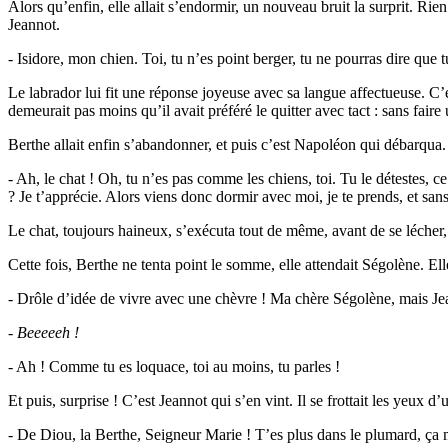
Alors qu’enfin, elle allait s’endormir, un nouveau bruit la surprit. Rie
Jeannot.
- Isidore, mon chien. Toi, tu n’es point berger, tu ne pourras dire que 
Le labrador lui fit une réponse joyeuse avec sa langue affectueuse. C’est
demeurait pas moins qu’il avait préféré le quitter avec tact : sans faire u
Berthe allait enfin s’abandonner, et puis c’est Napoléon qui débarqua. E
- Ah, le chat ! Oh, tu n’es pas comme les chiens, toi. Tu le détestes, ce
? Je t’apprécie. Alors viens donc dormir avec moi, je te prends, et san
Le chat, toujours haineux, s’exécuta tout de même, avant de se lécher, 
Cette fois, Berthe ne tenta point le somme, elle attendait Ségolène. Elle
- Drôle d’idée de vivre avec une chèvre ! Ma chère Ségolène, mais Jean
-
Beeeeeh !
- Ah ! Comme tu es loquace, toi au moins, tu parles !
Et puis, surprise ! C’est Jeannot qui s’en vint. Il se frottait les yeux d’u
- De Diou, la Berthe, Seigneur Marie ! T’es plus dans le plumard, ça m