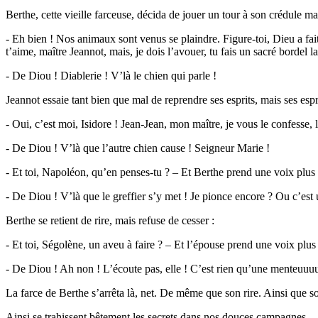
Berthe, cette vieille farceuse, décida de jouer un tour à son crédule ma
- Eh bien ! Nos animaux sont venus se plaindre. Figure-toi, Dieu a fait u
t’aime, maître Jeannot, mais, je dois l’avouer, tu fais un sacré bordel la
- De Diou ! Diablerie ! V’là le chien qui parle !
Jeannot essaie tant bien que mal de reprendre ses esprits, mais ses espr
- Oui, c’est moi, Isidore ! Jean-Jean, mon maître, je vous le confesse,
- De Diou ! V’là que l’autre chien cause ! Seigneur Marie !
- Et toi, Napoléon, qu’en penses-tu ? – Et Berthe prend une voix plus do
- De Diou ! V’là que le greffier s’y met ! Je pionce encore ? Ou c’est
Berthe se retient de rire, mais refuse de cesser :
- Et toi, Ségolène, un aveu à faire ? – Et l’épouse prend une voix pl
- De Diou ! Ah non ! L’écoute pas, elle ! C’est rien qu’une menteuuu
La farce de Berthe s’arrêta là, net. De même que son rire. Ainsi que s
Ainsi se trahissent bêtement les secrets dans nos douces campagnes.