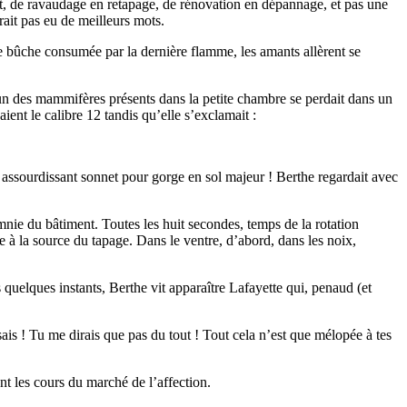
tout, de ravaudage en retapage, de rénovation en dépannage, et pas une
urait pas eu de meilleurs mots.
ière bûche consumée par la dernière flamme, les amants allèrent se
hacun des mammifères présents dans la petite chambre se perdait dans un
ient le calibre 12 tandis qu’elle s’exclamait :
uel assourdissant sonnet pour gorge en sol majeur ! Berthe regardait avec
omnie du bâtiment. Toutes les huit secondes, temps de la rotation
de à la source du tapage. Dans le ventre, d’abord, dans les noix,
 quelques instants, Berthe vit apparaître Lafayette qui, penaud (et
sais ! Tu me dirais que pas du tout ! Tout cela n’est que mélopée à tes
ont les cours du marché de l’affection.