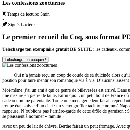
Les confessions zoocturnes
Temps de lecture:
5min
•
Signé:
Lactère
Le premier recueil du Coq, sous format P
Télécharge ton exemplaire gratuit DE SUITE
: les cadeaux, comme 
Télécharge ton bouquin !
Qui n’a jamais reçu un coup de coude de sa dulcinée alors qu’il s’a
position pour faire mentir son romantique vis-à-vis. D’aucuns laissen
Moi-même, j’ai un ami à qui ce genre de billevesées est arrivé. Dans 
une masure en pierre de taille. Enfin quoi : un petit bout de France o
cadeau nommé parentalité. Toute une ménagerie leur faisait cependant o
troupe était suivie d’un chat : un vieux greffier taciturne nommé Nap
rappeuse. N’oublions pas l’arrière-garde de cette drôle de garnison : S
se plaisaient à nommer « famille ».
Avec un peu de lait de chèvre, Berthe faisait un petit fromage. Avec q