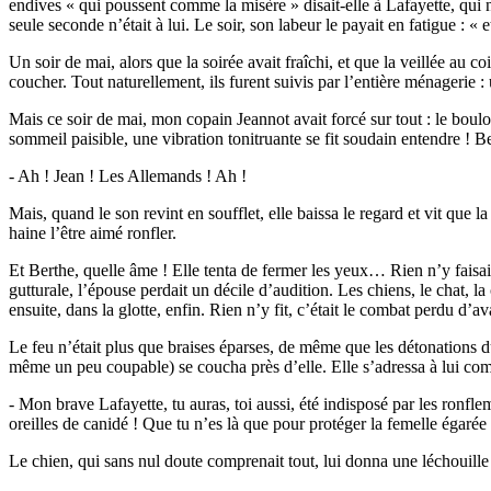
endives « qui poussent comme la misère » disait-elle à Lafayette, qui n
seule seconde n’était à lui. Le soir, son labeur le payait en fatigue : « 
Un soir de mai, alors que la soirée avait fraîchi, et que la veillée au 
coucher. Tout naturellement, ils furent suivis par l’entière ménagerie 
Mais ce soir de mai, mon copain Jeannot avait forcé sur tout : le boulo
sommeil paisible, une vibration tonitruante se fit soudain entendre ! Be
- Ah ! Jean ! Les Allemands ! Ah !
Mais, quand le son revint en soufflet, elle baissa le regard et vit que 
haine l’être aimé ronfler.
Et Berthe, quelle âme ! Elle tenta de fermer les yeux… Rien n’y faisait 
gutturale, l’épouse perdait un décile d’audition. Les chiens, le chat, 
ensuite, dans la glotte, enfin. Rien n’y fit, c’était le combat perdu d’a
Le feu n’était plus que braises éparses, de même que les détonations du
même un peu coupable) se coucha près d’elle. Elle s’adressa à lui c
- Mon brave Lafayette, tu auras, toi aussi, été indisposé par les ronfle
oreilles de canidé ! Que tu n’es là que pour protéger la femelle égarée 
Le chien, qui sans nul doute comprenait tout, lui donna une léchouille a