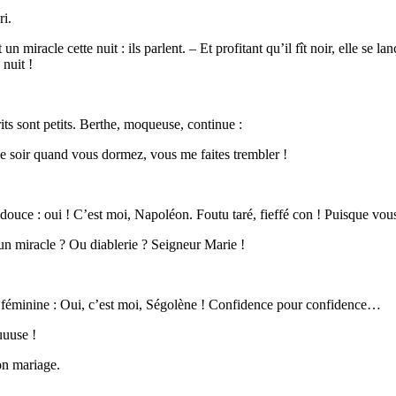
ri.
n miracle cette nuit : ils parlent. – Et profitant qu’il fît noir, elle se 
 nuit !
its sont petits. Berthe, moqueuse, continue :
 le soir quand vous dormez, vous me faites trembler !
uce : oui ! C’est moi, Napoléon. Foutu taré, fieffé con ! Puisque vous le
 un miracle ? Ou diablerie ? Seigneur Marie !
us féminine : Oui, c’est moi, Ségolène ! Confidence pour confidence…
uuuse !
on mariage.